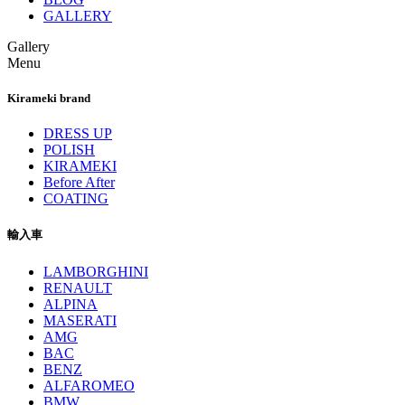
GALLERY
Gallery
Menu
Kirameki brand
DRESS UP
POLISH
KIRAMEKI
Before After
COATING
輸入車
LAMBORGHINI
RENAULT
ALPINA
MASERATI
AMG
BAC
BENZ
ALFAROMEO
BMW