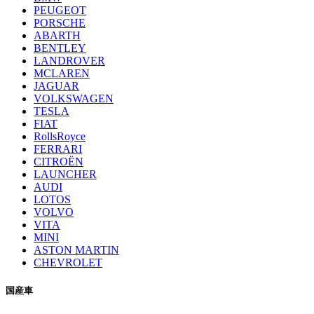
PEUGEOT
PORSCHE
ABARTH
BENTLEY
LANDROVER
MCLAREN
JAGUAR
VOLKSWAGEN
TESLA
FIAT
RollsRoyce
FERRARI
CITROËN
LAUNCHER
AUDI
LOTOS
VOLVO
VITA
MINI
ASTON MARTIN
CHEVROLET
国産車