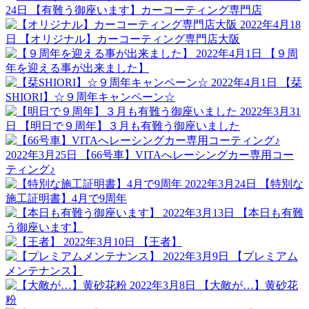
24日
【有難う御座います】カーコーティング専門店
2022年4月18
日
【オリジナル】カーコーティング専門店大阪
2022年4月1日
【９周
年を迎える事が出来ました】
2022年4月1日
【栞
SHIORI】☆９周年キャンペーン☆
2022年3月31
日
【明日で９周年】３月も有難う御座いました
2022年3月25日
【66号車】VITAへレーシングカー専用コー
ティング♪
2022年3月24日
【特別な
施工証明書】4月で9周年
2022年3月13日
【本日も有難
う御座います】
2022年3月10日
【王者】
2022年3月9日
【プレミアム
メンテナンス】
2022年3月8日
【大敵が…】黄砂花
粉