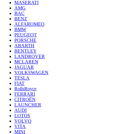
MASERATI
AMG
BAC
BENZ
ALFAROMEO
BMW
PEUGEOT
PORSCHE
ABARTH
BENTLEY
LANDROVER
MCLAREN
JAGUAR
VOLKSWAGEN
TESLA
FIAT
RollsRoyce
FERRARI
CITROËN
LAUNCHER
AUDI
LOTOS
VOLVO
VITA
MINI