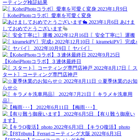
ーティング検証結果
2023年1月9日
〖KoheiPhotoコラボ〗愛車を可愛く変身
2023年1月6日
あけま
しておめでとうございます
2022年12月16日
〖安全丁寧に〗運搬
2022年12月10日
〖kiramekiPV〗完成♪
2022年10月9日
〖ヤバイ〗
2022年9月25日
【KoheiPhotoコラボ】３連休最終日
2022年8月17日
〖ス
タート〗コーティング専門店神戸
2022年8月11日
☆夏季休業のお知
らせ☆
2022年7月21日
〖キラメキ洗車用
品〗
2022年6月11日
【梅雨･･･】
2022年6月5日
【有り難う御座い
ます】
2022年6月3日
【キラQ復活】photo
2022年6月3日