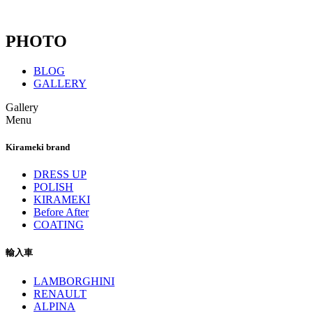
P
HOTO
BLOG
GALLERY
Gallery
Menu
Kirameki brand
DRESS UP
POLISH
KIRAMEKI
Before After
COATING
輸入車
LAMBORGHINI
RENAULT
ALPINA