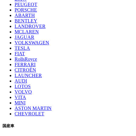
PEUGEOT
PORSCHE
ABARTH
BENTLEY
LANDROVER
MCLAREN
JAGUAR
VOLKSWAGEN
TESLA
FIAT
RollsRoyce
FERRARI
CITROËN
LAUNCHER
AUDI
LOTOS
VOLVO
VITA
MINI
ASTON MARTIN
CHEVROLET
国産車