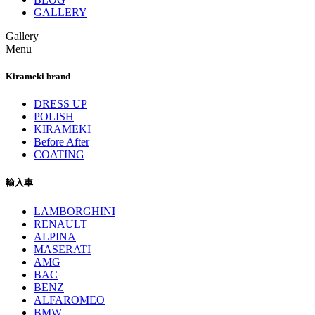
GALLERY
Gallery
Menu
Kirameki brand
DRESS UP
POLISH
KIRAMEKI
Before After
COATING
輸入車
LAMBORGHINI
RENAULT
ALPINA
MASERATI
AMG
BAC
BENZ
ALFAROMEO
BMW