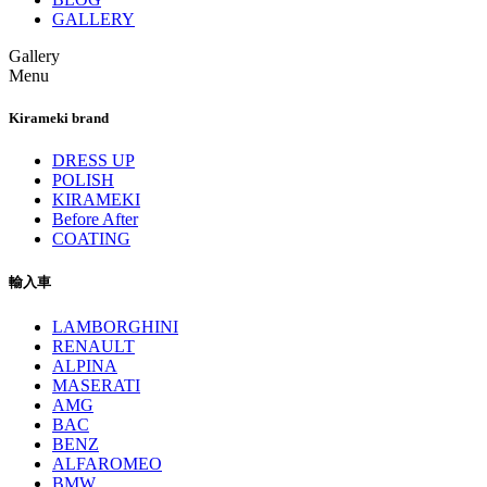
GALLERY
Gallery
Menu
Kirameki brand
DRESS UP
POLISH
KIRAMEKI
Before After
COATING
輸入車
LAMBORGHINI
RENAULT
ALPINA
MASERATI
AMG
BAC
BENZ
ALFAROMEO
BMW