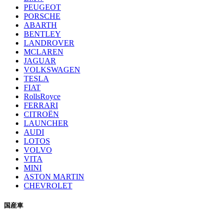
PEUGEOT
PORSCHE
ABARTH
BENTLEY
LANDROVER
MCLAREN
JAGUAR
VOLKSWAGEN
TESLA
FIAT
RollsRoyce
FERRARI
CITROËN
LAUNCHER
AUDI
LOTOS
VOLVO
VITA
MINI
ASTON MARTIN
CHEVROLET
国産車