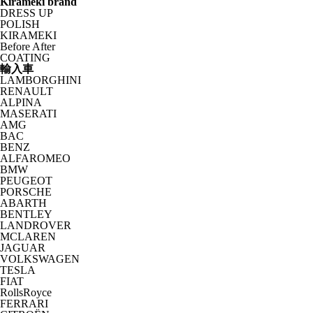
Kirameki brand
DRESS UP
POLISH
KIRAMEKI
Before After
COATING
輸入車
LAMBORGHINI
RENAULT
ALPINA
MASERATI
AMG
BAC
BENZ
ALFAROMEO
BMW
PEUGEOT
PORSCHE
ABARTH
BENTLEY
LANDROVER
MCLAREN
JAGUAR
VOLKSWAGEN
TESLA
FIAT
RollsRoyce
FERRARI