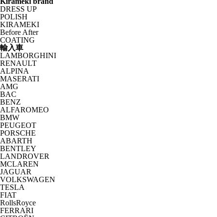
Kirameki brand
DRESS UP
POLISH
KIRAMEKI
Before After
COATING
輸入車
LAMBORGHINI
RENAULT
ALPINA
MASERATI
AMG
BAC
BENZ
ALFAROMEO
BMW
PEUGEOT
PORSCHE
ABARTH
BENTLEY
LANDROVER
MCLAREN
JAGUAR
VOLKSWAGEN
TESLA
FIAT
RollsRoyce
FERRARI