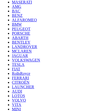
MASERATI
AMG
BAC
BENZ
ALFAROMEO
BMW
PEUGEOT
PORSCHE
ABARTH
BENTLEY
LANDROVER
MCLAREN
JAGUAR
VOLKSWAGEN
TESLA
FIAT
RollsRoyce
FERRARI
CITROËN
LAUNCHER
AUDI
LOTOS
VOLVO
VITA
MINI