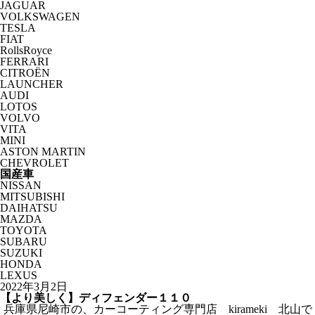
JAGUAR
VOLKSWAGEN
TESLA
FIAT
RollsRoyce
FERRARI
CITROËN
LAUNCHER
AUDI
LOTOS
VOLVO
VITA
MINI
ASTON MARTIN
CHEVROLET
国産車
NISSAN
MITSUBISHI
DAIHATSU
MAZDA
TOYOTA
SUBARU
SUZUKI
HONDA
LEXUS
2022年3月2日
【より美しく】ディフェンダー１１０
兵庫県尼崎市の、カーコーティング専門店 kirameki 北山で