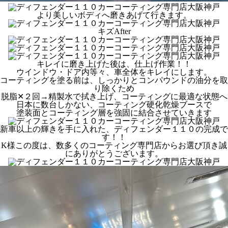
より美しいボディへ磨きあげて行きます。
キズAfter
キレイに磨き上げた後は、仕上げ作業！！
ウインドウ・ドア内等々、車全体をキレイにします。
コーティングを塗る前は、しっかりとコンパウンドの油分を取
り除くため
脱脂✕２回→精製水で拭き上げ、コーティングに最適な状態へ
日本に数台しかない、コーティング硬化乾燥ブースで
塗装面とコーティング層を強固に結合させていきます
新車以上の輝きを手に入れた、ディフェンダー１１０の完成で
す！！
K様この度は、数多くのコーティング専門店からお選び頂き誠
にありがとうございます。