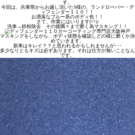
す。
今回は、兵庫県からお越し頂いたS様の、ランドローバー・デ
ィフェンダー１１０！！
お洒落なブルー系のボディ色！！
さて、作業にはいります(^^)/
洗車→鉄粉除去 その後隅々まで磨く為マスキング！！
マスキングをしながら、ボディ状態を確認しどの様に磨くか決
めていきます。
新車はキレイ？？と思われるかもしれませんが･･･
多少なりともキズは必ずあります。それは仕方が無いことなん
です。