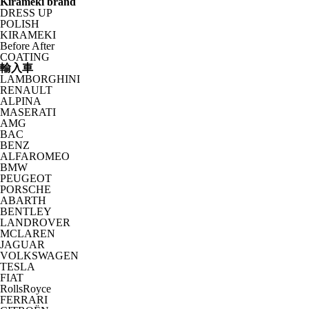
Kirameki brand
DRESS UP
POLISH
KIRAMEKI
Before After
COATING
輸入車
LAMBORGHINI
RENAULT
ALPINA
MASERATI
AMG
BAC
BENZ
ALFAROMEO
BMW
PEUGEOT
PORSCHE
ABARTH
BENTLEY
LANDROVER
MCLAREN
JAGUAR
VOLKSWAGEN
TESLA
FIAT
RollsRoyce
FERRARI