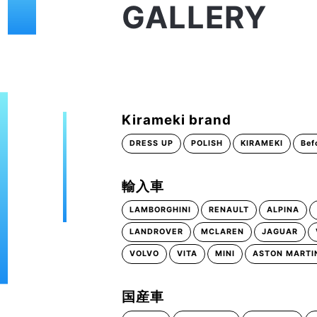
GALLERY
Kirameki brand
DRESS UP
POLISH
KIRAMEKI
Bef
輸入車
LAMBORGHINI
RENAULT
ALPINA
LANDROVER
MCLAREN
JAGUAR
VOLVO
VITA
MINI
ASTON MARTI
国産車