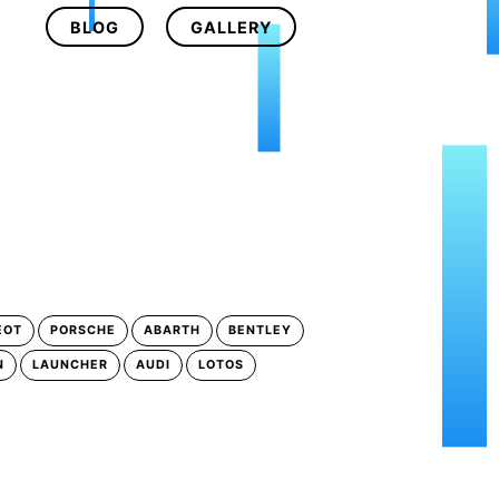
BLOG
GALLERY
EOT
PORSCHE
ABARTH
BENTLEY
N
LAUNCHER
AUDI
LOTOS