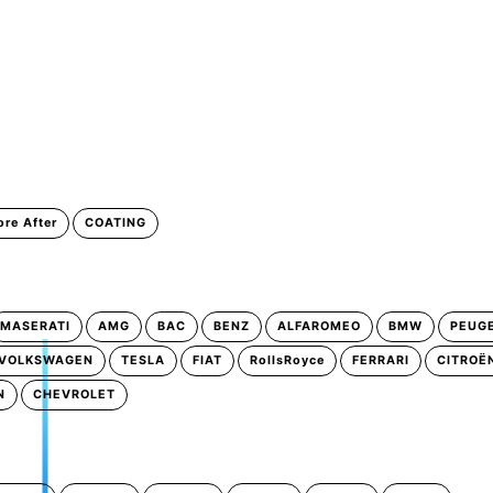
ore After
COATING
MASERATI
AMG
BAC
BENZ
ALFAROMEO
BMW
PEUG
VOLKSWAGEN
TESLA
FIAT
RollsRoyce
FERRARI
CITROË
N
CHEVROLET