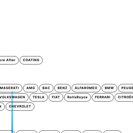
ore After
COATING
MASERATI
AMG
BAC
BENZ
ALFAROMEO
BMW
PEUG
VOLKSWAGEN
TESLA
FIAT
RollsRoyce
FERRARI
CITROË
N
CHEVROLET