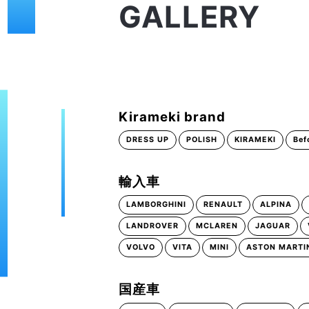
GALLERY
Kirameki brand
DRESS UP
POLISH
KIRAMEKI
Bef
輸入車
LAMBORGHINI
RENAULT
ALPINA
LANDROVER
MCLAREN
JAGUAR
VOLVO
VITA
MINI
ASTON MARTI
国産車