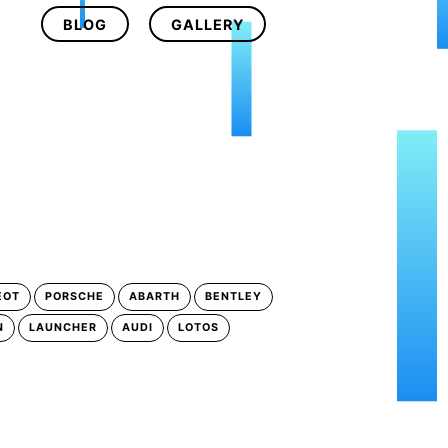
BLOG
GALLERY
EOT
PORSCHE
ABARTH
BENTLEY
N
LAUNCHER
AUDI
LOTOS