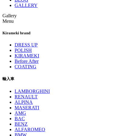
GALLERY
Gallery
Menu
Kirameki brand
DRESS UP
POLISH
KIRAMEKI
Before After
COATING
輸入車
LAMBORGHINI
RENAULT
ALPINA
MASERATI
AMG
BAC
BENZ
ALFAROMEO
BMW