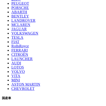
PEUGEOT
PORSCHE
ABARTH
BENTLEY
LANDROVER
MCLAREN
JAGUAR
VOLKSWAGEN
TESLA
FIAT
RollsRoyce
FERRARI
CITROËN
LAUNCHER
AUDI
LOTOS
VOLVO
VITA
MINI
ASTON MARTIN
CHEVROLET
国産車