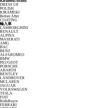
Kirameki brand
DRESS UP
POLISH
KIRAMEKI
Before After
COATING
輸入車
LAMBORGHINI
RENAULT
ALPINA
MASERATI
AMG
BAC
BENZ
ALFAROMEO
BMW
PEUGEOT
PORSCHE
ABARTH
BENTLEY
LANDROVER
MCLAREN
JAGUAR
VOLKSWAGEN
TESLA
FIAT
RollsRoyce
FERRARI