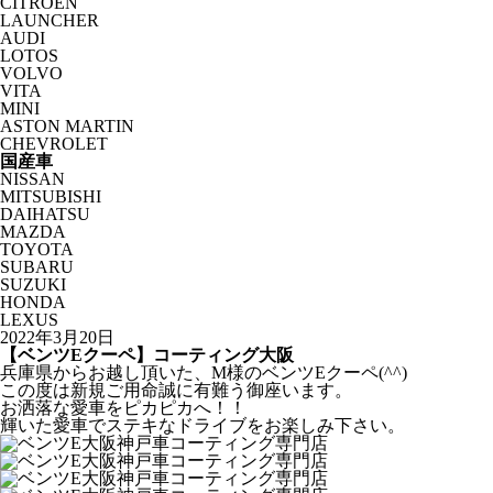
CITROËN
LAUNCHER
AUDI
LOTOS
VOLVO
VITA
MINI
ASTON MARTIN
CHEVROLET
国産車
NISSAN
MITSUBISHI
DAIHATSU
MAZDA
TOYOTA
SUBARU
SUZUKI
HONDA
LEXUS
2022年3月20日
【ベンツEクーペ】コーティング大阪
兵庫県からお越し頂いた、M様のベンツEクーペ(^^)
この度は新規ご用命誠に有難う御座います。
お洒落な愛車をピカピカへ！！
輝いた愛車でステキなドライブをお楽しみ下さい。