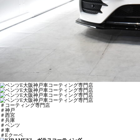
＃コーティング専門店
＃神戸
＃西宮
＃兵庫
＃ベンツ
＃車
＃Eクーペ