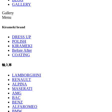
GALLERY
Gallery
Menu
Kirameki brand
DRESS UP
POLISH
KIRAMEKI
Before After
COATING
輸入車
LAMBORGHINI
RENAULT
ALPINA
MASERATI
AMG
BAC
BENZ
ALFAROMEO
BMW