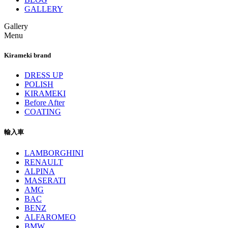
GALLERY
Gallery
Menu
Kirameki brand
DRESS UP
POLISH
KIRAMEKI
Before After
COATING
輸入車
LAMBORGHINI
RENAULT
ALPINA
MASERATI
AMG
BAC
BENZ
ALFAROMEO
BMW