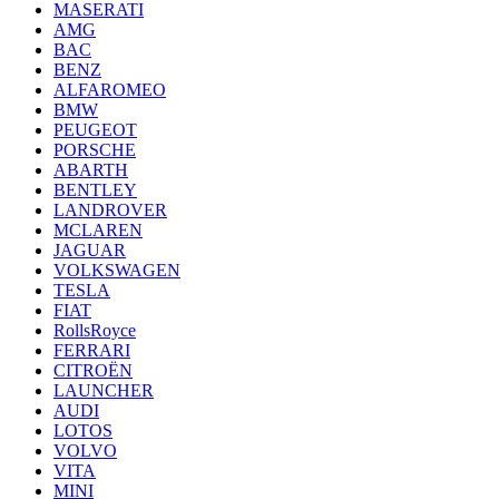
MASERATI
AMG
BAC
BENZ
ALFAROMEO
BMW
PEUGEOT
PORSCHE
ABARTH
BENTLEY
LANDROVER
MCLAREN
JAGUAR
VOLKSWAGEN
TESLA
FIAT
RollsRoyce
FERRARI
CITROËN
LAUNCHER
AUDI
LOTOS
VOLVO
VITA
MINI