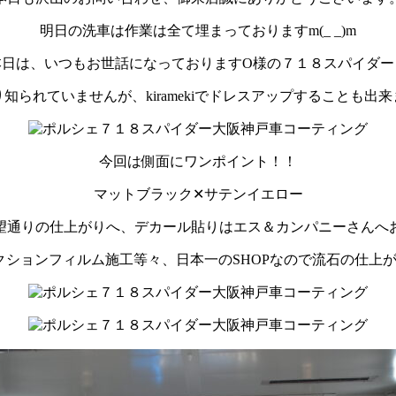
明日の洗車は作業は全て埋まっておりますm(_ _)m
本日は、いつもお世話になっておりますO様の７１８スパイダー
知られていませんが、kiramekiでドレスアップすることも出
今回は側面にワンポイント！！
マットブラック✕サテンイエロー
望通りの仕上がりへ、デカール貼りはエス＆カンパニーさんへ
クションフィルム施工等々、日本一のSHOPなので流石の仕上が