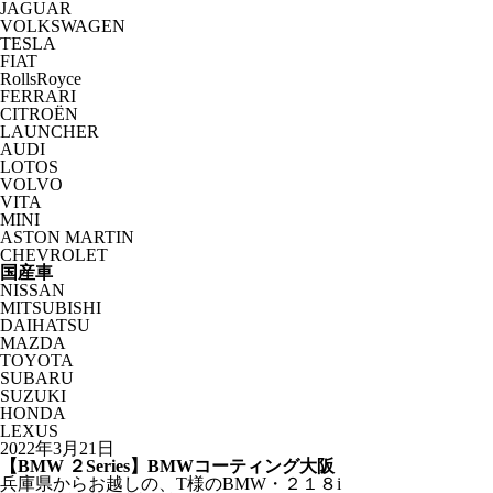
JAGUAR
VOLKSWAGEN
TESLA
FIAT
RollsRoyce
FERRARI
CITROËN
LAUNCHER
AUDI
LOTOS
VOLVO
VITA
MINI
ASTON MARTIN
CHEVROLET
国産車
NISSAN
MITSUBISHI
DAIHATSU
MAZDA
TOYOTA
SUBARU
SUZUKI
HONDA
LEXUS
2022年3月21日
【BMW ２Series】BMWコーティング大阪
兵庫県からお越しの、T様のBMW・２１８i