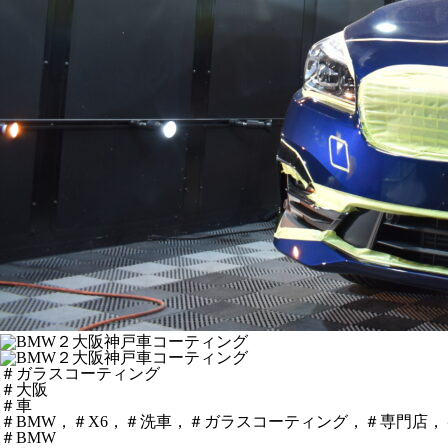
＃ガラスコーティング
＃大阪
＃車
＃BMW，＃X6，＃洗車，＃ガラスコーティング，＃専門店，
＃BMW