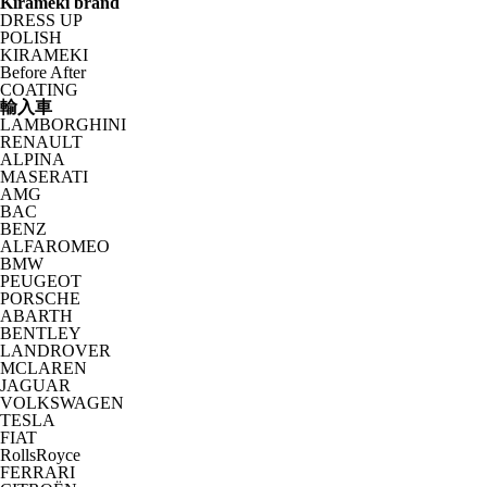
Kirameki brand
DRESS UP
POLISH
KIRAMEKI
Before After
COATING
輸入車
LAMBORGHINI
RENAULT
ALPINA
MASERATI
AMG
BAC
BENZ
ALFAROMEO
BMW
PEUGEOT
PORSCHE
ABARTH
BENTLEY
LANDROVER
MCLAREN
JAGUAR
VOLKSWAGEN
TESLA
FIAT
RollsRoyce
FERRARI