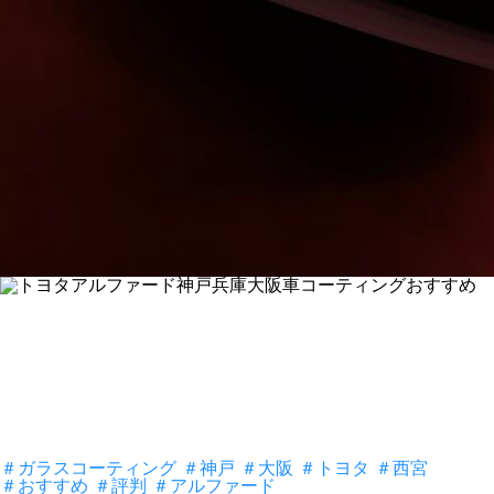
＃ガラスコーティング
＃神戸
＃大阪
＃トヨタ
＃西宮
＃おすすめ
＃評判
＃アルファード