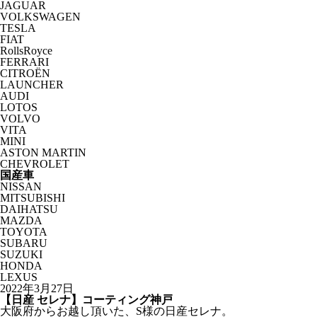
JAGUAR
VOLKSWAGEN
TESLA
FIAT
RollsRoyce
FERRARI
CITROËN
LAUNCHER
AUDI
LOTOS
VOLVO
VITA
MINI
ASTON MARTIN
CHEVROLET
国産車
NISSAN
MITSUBISHI
DAIHATSU
MAZDA
TOYOTA
SUBARU
SUZUKI
HONDA
LEXUS
2022年3月27日
【日産 セレナ】コーティング神戸
大阪府からお越し頂いた、S様の日産セレナ。