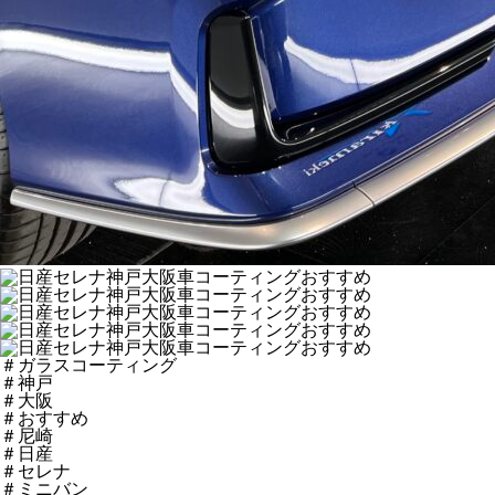
＃ガラスコーティング
＃神戸
＃大阪
＃おすすめ
＃尼崎
＃日産
＃セレナ
＃ミニバン