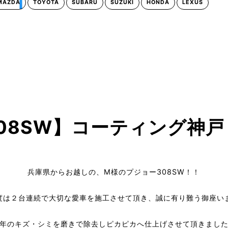
MAZDA
TOYOTA
SUBARU
SUZUKI
HONDA
LEXUS
T308SW】コーティング神戸
兵庫県からお越しの、M様のプジョー308SW！！
度は２台連続で大切な愛車を施工させて頂き、誠に有り難う御座い
年のキズ・シミを磨きで除去しピカピカへ仕上げさせて頂きまし