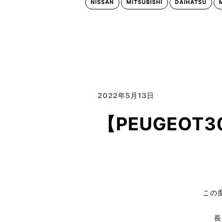
NISSAN
MITSUBISHI
DAIHATSU
2022年5月13日
【PEUGEO
この
長