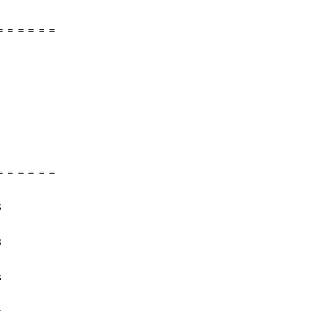
＝＝＝＝＝＝
＝＝＝＝＝＝