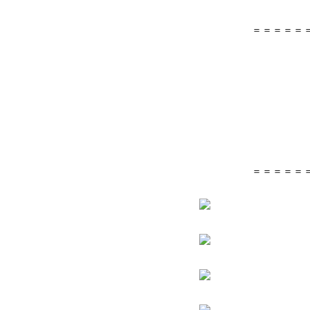
＝＝＝＝＝
＝＝＝＝＝