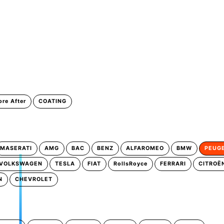
ore After
COATING
MASERATI
AMG
BAC
BENZ
ALFAROMEO
BMW
PEUG
VOLKSWAGEN
TESLA
FIAT
RollsRoyce
FERRARI
CITROË
N
CHEVROLET