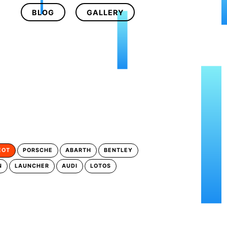
BLOG
GALLERY
EOT
PORSCHE
ABARTH
BENTLEY
N
LAUNCHER
AUDI
LOTOS