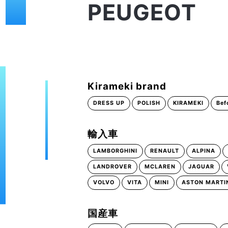
PEUGEOT
Kirameki brand
DRESS UP
POLISH
KIRAMEKI
Bef
輸入車
LAMBORGHINI
RENAULT
ALPINA
LANDROVER
MCLAREN
JAGUAR
VOLVO
VITA
MINI
ASTON MARTI
国産車