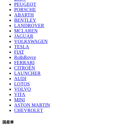
PEUGEOT
PORSCHE
ABARTH
BENTLEY
LANDROVER
MCLAREN
JAGUAR
VOLKSWAGEN
TESLA
FIAT
RollsRoyce
FERRARI
CITROËN
LAUNCHER
AUDI
LOTOS
VOLVO
VITA
MINI
ASTON MARTIN
CHEVROLET
国産車