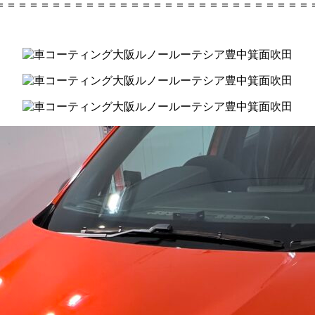
＝＝＝＝＝＝＝＝＝＝＝＝＝＝＝＝＝＝＝＝＝＝＝＝＝＝＝＝