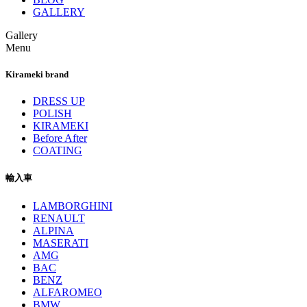
GALLERY
Gallery
Menu
Kirameki brand
DRESS UP
POLISH
KIRAMEKI
Before After
COATING
輸入車
LAMBORGHINI
RENAULT
ALPINA
MASERATI
AMG
BAC
BENZ
ALFAROMEO
BMW