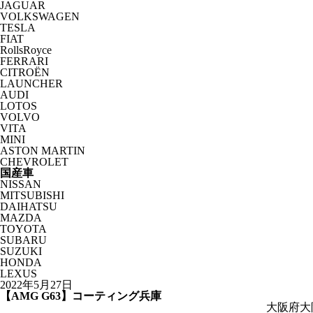
JAGUAR
VOLKSWAGEN
TESLA
FIAT
RollsRoyce
FERRARI
CITROËN
LAUNCHER
AUDI
LOTOS
VOLVO
VITA
MINI
ASTON MARTIN
CHEVROLET
国産車
NISSAN
MITSUBISHI
DAIHATSU
MAZDA
TOYOTA
SUBARU
SUZUKI
HONDA
LEXUS
2022年5月27日
【AMG G63】コーティング兵庫
大阪府大