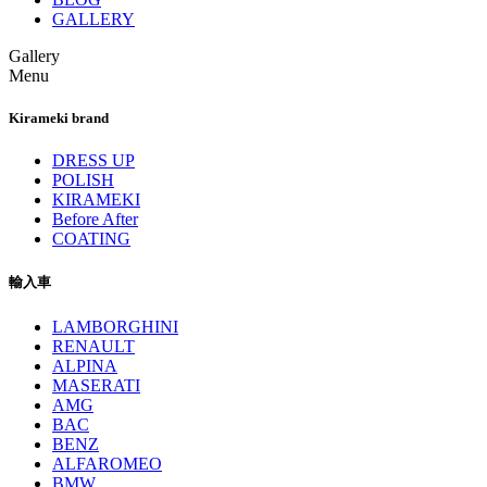
GALLERY
Gallery
Menu
Kirameki brand
DRESS UP
POLISH
KIRAMEKI
Before After
COATING
輸入車
LAMBORGHINI
RENAULT
ALPINA
MASERATI
AMG
BAC
BENZ
ALFAROMEO
BMW