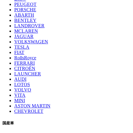
PEUGEOT
PORSCHE
ABARTH
BENTLEY
LANDROVER
MCLAREN
JAGUAR
VOLKSWAGEN
TESLA
FIAT
RollsRoyce
FERRARI
CITROËN
LAUNCHER
AUDI
LOTOS
VOLVO
VITA
MINI
ASTON MARTIN
CHEVROLET
国産車