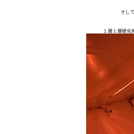
そして
１層１層硬化