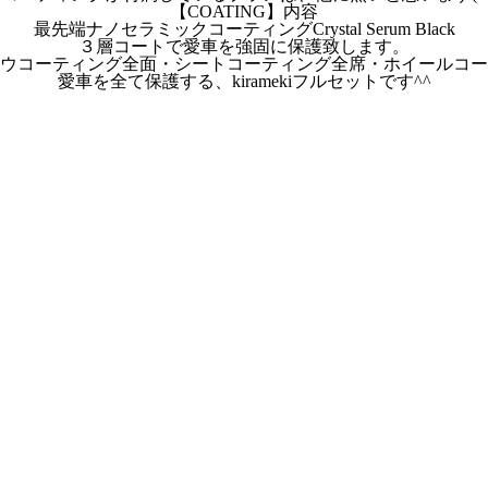
【COATING】内容
最先端ナノセラミックコーティングCrystal Serum Black
３層コートで愛車を強固に保護致します。
ウコーティング全面・シートコーティング全席・ホイールコー
愛車を全て保護する、kiramekiフルセットです^^