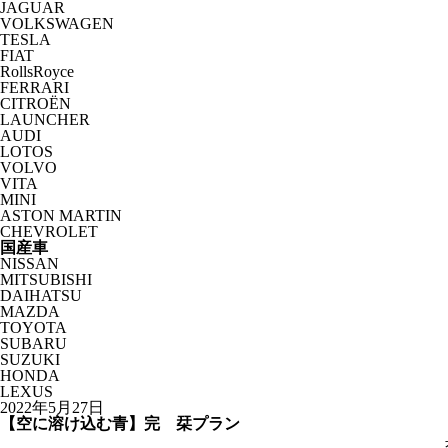
JAGUAR
VOLKSWAGEN
TESLA
FIAT
RollsRoyce
FERRARI
CITROËN
LAUNCHER
AUDI
LOTOS
VOLVO
VITA
MINI
ASTON MARTIN
CHEVROLET
国産車
NISSAN
MITSUBISHI
DAIHATSU
MAZDA
TOYOTA
SUBARU
SUZUKI
HONDA
LEXUS
2022年5月27日
【空に溶け込む青】完 栞プラン