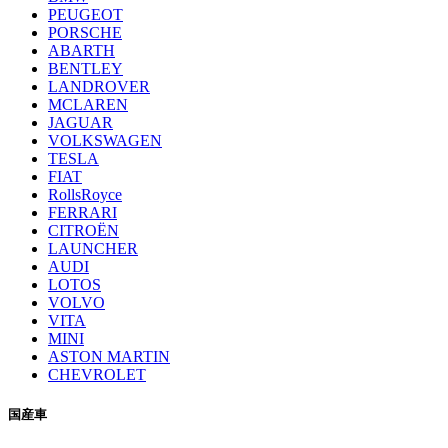
PEUGEOT
PORSCHE
ABARTH
BENTLEY
LANDROVER
MCLAREN
JAGUAR
VOLKSWAGEN
TESLA
FIAT
RollsRoyce
FERRARI
CITROËN
LAUNCHER
AUDI
LOTOS
VOLVO
VITA
MINI
ASTON MARTIN
CHEVROLET
国産車