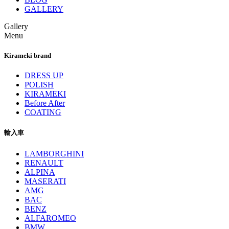
GALLERY
Gallery
Menu
Kirameki brand
DRESS UP
POLISH
KIRAMEKI
Before After
COATING
輸入車
LAMBORGHINI
RENAULT
ALPINA
MASERATI
AMG
BAC
BENZ
ALFAROMEO
BMW