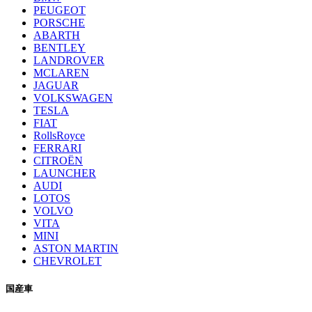
PEUGEOT
PORSCHE
ABARTH
BENTLEY
LANDROVER
MCLAREN
JAGUAR
VOLKSWAGEN
TESLA
FIAT
RollsRoyce
FERRARI
CITROËN
LAUNCHER
AUDI
LOTOS
VOLVO
VITA
MINI
ASTON MARTIN
CHEVROLET
国産車