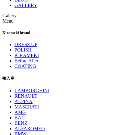
GALLERY
Gallery
Menu
Kirameki brand
DRESS UP
POLISH
KIRAMEKI
Before After
COATING
輸入車
LAMBORGHINI
RENAULT
ALPINA
MASERATI
AMG
BAC
BENZ
ALFAROMEO
BMW