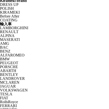
Kirameki brand
DRESS UP
POLISH
KIRAMEKI
Before After
COATING
輸入車
LAMBORGHINI
RENAULT
ALPINA
MASERATI
AMG
BAC
BENZ
ALFAROMEO
BMW
PEUGEOT
PORSCHE
ABARTH
BENTLEY
LANDROVER
MCLAREN
JAGUAR
VOLKSWAGEN
TESLA
FIAT
RollsRoyce
FERRARI