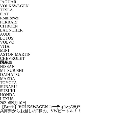
JAGUAR
VOLKSWAGEN
TESLA
FIAT
RollsRoyce
FERRARI
CITROËN
LAUNCHER
AUDI
LOTOS
VOLVO
VITA
MINI
ASTON MARTIN
CHEVROLET
国産車
NISSAN
MITSUBISHI
DAIHATSU
MAZDA
TOYOTA
SUBARU
SUZUKI
HONDA
LEXUS
2021年9月10日
【Beetle】VOLKSWAGENコーティング神戸
兵庫県からお越しのF様の、VWビートル！！