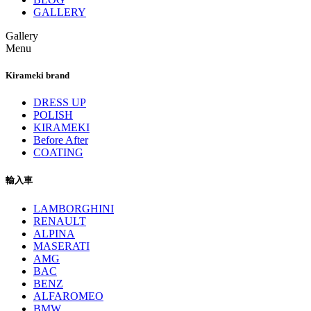
GALLERY
Gallery
Menu
Kirameki brand
DRESS UP
POLISH
KIRAMEKI
Before After
COATING
輸入車
LAMBORGHINI
RENAULT
ALPINA
MASERATI
AMG
BAC
BENZ
ALFAROMEO
BMW