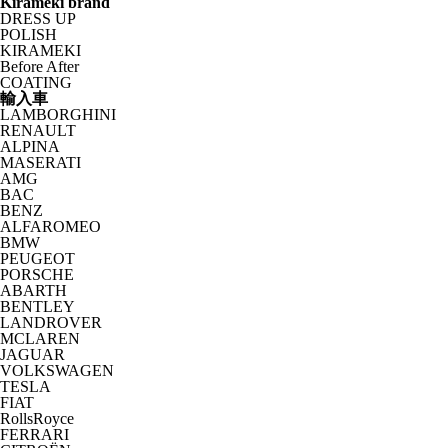
Kirameki brand
DRESS UP
POLISH
KIRAMEKI
Before After
COATING
輸入車
LAMBORGHINI
RENAULT
ALPINA
MASERATI
AMG
BAC
BENZ
ALFAROMEO
BMW
PEUGEOT
PORSCHE
ABARTH
BENTLEY
LANDROVER
MCLAREN
JAGUAR
VOLKSWAGEN
TESLA
FIAT
RollsRoyce
FERRARI