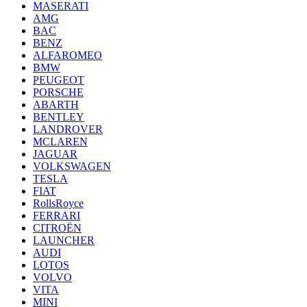
MASERATI
AMG
BAC
BENZ
ALFAROMEO
BMW
PEUGEOT
PORSCHE
ABARTH
BENTLEY
LANDROVER
MCLAREN
JAGUAR
VOLKSWAGEN
TESLA
FIAT
RollsRoyce
FERRARI
CITROËN
LAUNCHER
AUDI
LOTOS
VOLVO
VITA
MINI