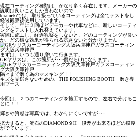
現在コーティング種類は、かなり多く存在します。メーカーの
説明は良いことしか言わないので
kiramekiでは、取り扱っているコーティングは全てテストをし
経過観察後使用しています。
そして、年に２回ほどデモカーや代車などに、新しいコーティ
ングをテストし入れ替えています。
実際に施工し、経過観察をしないと、どのコーティングが良い
か、どの様な効果が得られる試さないと分かりません。
まずは、いつも通り磨いて行きます。
GRヤリスは、この箇所が･･･傷だらけになります。
隅々まで磨く為のマスキング！！
キズを見逃さないための、THE POLISHING BOOTH 磨き専
用ブース
今回は、２つのコーティングを施工するので、左右で分けるこ
とに！！
輝きや質感は写真では、わかりにくいですが･･･
拡大すると、流石のDIAMOND９H 段差が出来るほどの膜厚
がでています。