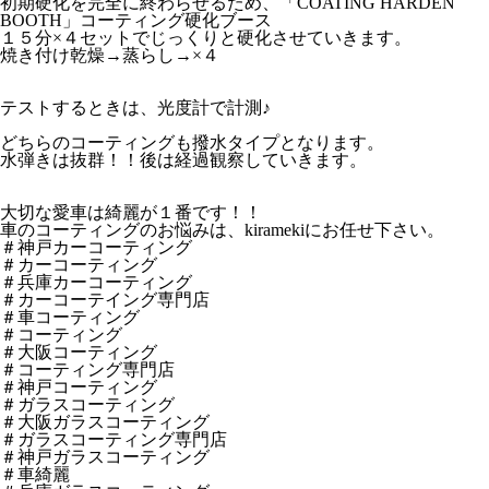
初期硬化を完全に終わらせるため、「COATING HARDEN
BOOTH」コーティング硬化ブース
１５分×４セットでじっくりと硬化させていきます。
焼き付け乾燥→蒸らし→×４
テストするときは、光度計で計測♪
どちらのコーティングも撥水タイプとなります。
水弾きは抜群！！後は経過観察していきます。
大切な愛車は綺麗が１番です！！
車のコーティングのお悩みは、kiramekiにお任せ下さい。
＃神戸カーコーティング
＃カーコーティング
＃兵庫カーコーティング
＃カーコーテイング専門店
＃車コーティング
＃コーティング
＃大阪コーティング
＃コーティング専門店
＃神戸コーティング
＃ガラスコーティング
＃大阪ガラスコーティング
＃ガラスコーティング専門店
＃神戸ガラスコーティング
＃車綺麗