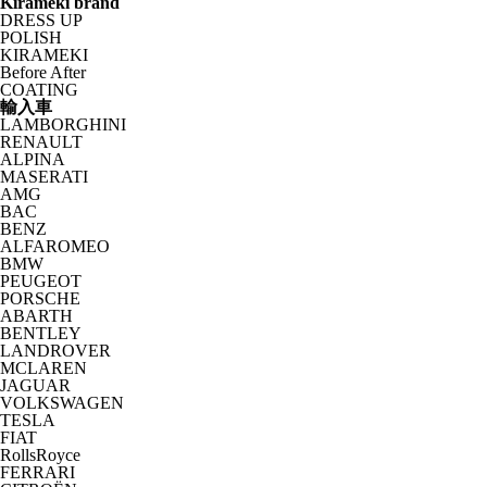
Kirameki brand
DRESS UP
POLISH
KIRAMEKI
Before After
COATING
輸入車
LAMBORGHINI
RENAULT
ALPINA
MASERATI
AMG
BAC
BENZ
ALFAROMEO
BMW
PEUGEOT
PORSCHE
ABARTH
BENTLEY
LANDROVER
MCLAREN
JAGUAR
VOLKSWAGEN
TESLA
FIAT
RollsRoyce
FERRARI