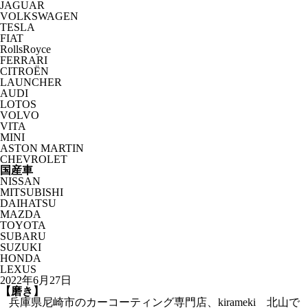
JAGUAR
VOLKSWAGEN
TESLA
FIAT
RollsRoyce
FERRARI
CITROËN
LAUNCHER
AUDI
LOTOS
VOLVO
VITA
MINI
ASTON MARTIN
CHEVROLET
国産車
NISSAN
MITSUBISHI
DAIHATSU
MAZDA
TOYOTA
SUBARU
SUZUKI
HONDA
LEXUS
2022年6月27日
【磨き】
兵庫県尼崎市のカーコーティング専門店、kirameki 北山で