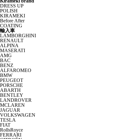
Kirameki brand
DRESS UP
POLISH
KIRAMEKI
Before After
COATING
輸入車
LAMBORGHINI
RENAULT
ALPINA
MASERATI
AMG
BAC
BENZ
ALFAROMEO
BMW
PEUGEOT
PORSCHE
ABARTH
BENTLEY
LANDROVER
MCLAREN
JAGUAR
VOLKSWAGEN
TESLA
FIAT
RollsRoyce
FERRARI