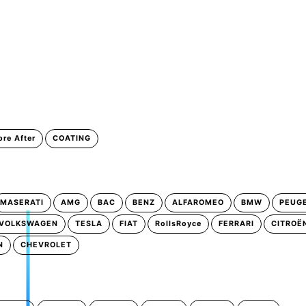
ore After
COATING
MASERATI
AMG
BAC
BENZ
ALFAROMEO
BMW
PEUG
VOLKSWAGEN
TESLA
FIAT
RollsRoyce
FERRARI
CITROË
N
CHEVROLET