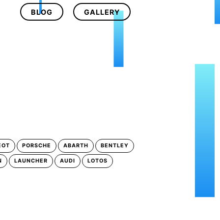
BLOG
GALLERY
EOT
PORSCHE
ABARTH
BENTLEY
N
LAUNCHER
AUDI
LOTOS