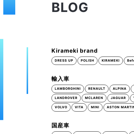
BLOG
Kirameki brand
DRESS UP
POLISH
KIRAMEKI
Bef
輸入車
LAMBORGHINI
RENAULT
ALPINA
LANDROVER
MCLAREN
JAGUAR
VOLVO
VITA
MINI
ASTON MARTI
国産車