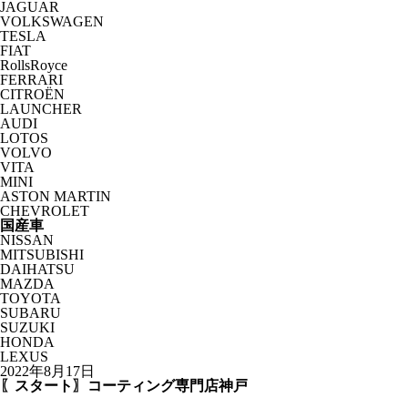
JAGUAR
VOLKSWAGEN
TESLA
FIAT
RollsRoyce
FERRARI
CITROËN
LAUNCHER
AUDI
LOTOS
VOLVO
VITA
MINI
ASTON MARTIN
CHEVROLET
国産車
NISSAN
MITSUBISHI
DAIHATSU
MAZDA
TOYOTA
SUBARU
SUZUKI
HONDA
LEXUS
2022年8月17日
〖スタート〗コーティング専門店神戸