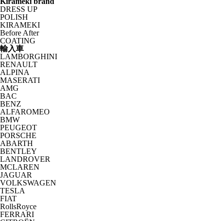
Kirameki brand
DRESS UP
POLISH
KIRAMEKI
Before After
COATING
輸入車
LAMBORGHINI
RENAULT
ALPINA
MASERATI
AMG
BAC
BENZ
ALFAROMEO
BMW
PEUGEOT
PORSCHE
ABARTH
BENTLEY
LANDROVER
MCLAREN
JAGUAR
VOLKSWAGEN
TESLA
FIAT
RollsRoyce
FERRARI