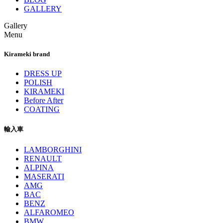
GALLERY
Gallery
Menu
Kirameki brand
DRESS UP
POLISH
KIRAMEKI
Before After
COATING
輸入車
LAMBORGHINI
RENAULT
ALPINA
MASERATI
AMG
BAC
BENZ
ALFAROMEO
BMW