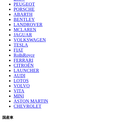
PEUGEOT
PORSCHE
ABARTH
BENTLEY
LANDROVER
MCLAREN
JAGUAR
VOLKSWAGEN
TESLA
FIAT
RollsRoyce
FERRARI
CITROËN
LAUNCHER
AUDI
LOTOS
VOLVO
VITA
MINI
ASTON MARTIN
CHEVROLET
国産車