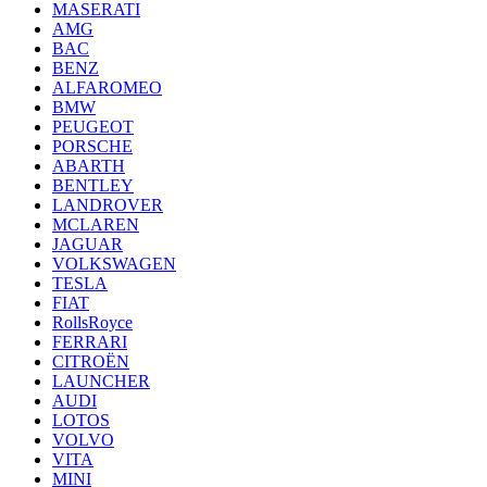
MASERATI
AMG
BAC
BENZ
ALFAROMEO
BMW
PEUGEOT
PORSCHE
ABARTH
BENTLEY
LANDROVER
MCLAREN
JAGUAR
VOLKSWAGEN
TESLA
FIAT
RollsRoyce
FERRARI
CITROËN
LAUNCHER
AUDI
LOTOS
VOLVO
VITA
MINI