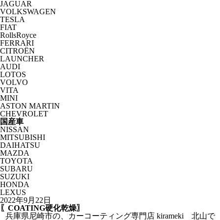
JAGUAR
VOLKSWAGEN
TESLA
FIAT
RollsRoyce
FERRARI
CITROËN
LAUNCHER
AUDI
LOTOS
VOLVO
VITA
MINI
ASTON MARTIN
CHEVROLET
国産車
NISSAN
MITSUBISHI
DAIHATSU
MAZDA
TOYOTA
SUBARU
SUZUKI
HONDA
LEXUS
2022年9月22日
〖COATING硬化乾燥〗
兵庫県尼崎市の、カーコーティング専門店 kirameki 北山で