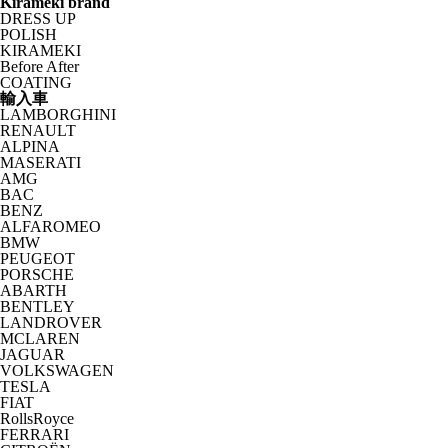
Kirameki brand
DRESS UP
POLISH
KIRAMEKI
Before After
COATING
輸入車
LAMBORGHINI
RENAULT
ALPINA
MASERATI
AMG
BAC
BENZ
ALFAROMEO
BMW
PEUGEOT
PORSCHE
ABARTH
BENTLEY
LANDROVER
MCLAREN
JAGUAR
VOLKSWAGEN
TESLA
FIAT
RollsRoyce
FERRARI