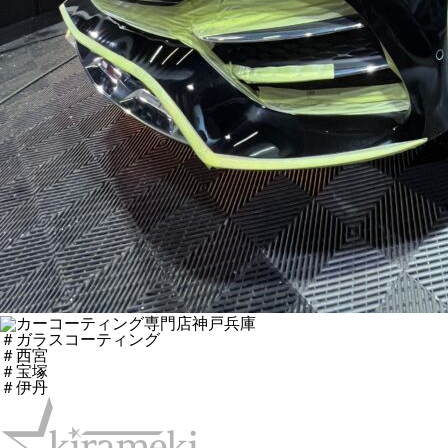
＃ガラスコーティング
＃西宮
＃宝塚
＃伊丹