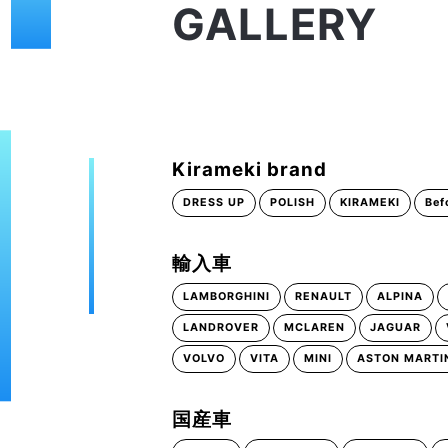
GALLERY
Kirameki brand
DRESS UP
POLISH
KIRAMEKI
Bef
輸入車
LAMBORGHINI
RENAULT
ALPINA
LANDROVER
MCLAREN
JAGUAR
VOLVO
VITA
MINI
ASTON MARTI
国産車