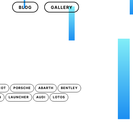
BLOG
GALLERY
EOT
PORSCHE
ABARTH
BENTLEY
N
LAUNCHER
AUDI
LOTOS