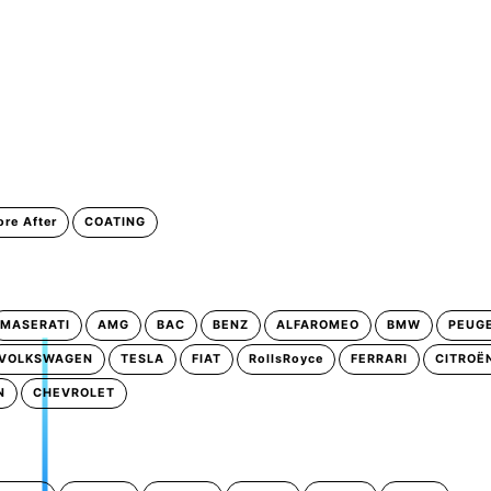
ore After
COATING
MASERATI
AMG
BAC
BENZ
ALFAROMEO
BMW
PEUG
VOLKSWAGEN
TESLA
FIAT
RollsRoyce
FERRARI
CITROË
N
CHEVROLET