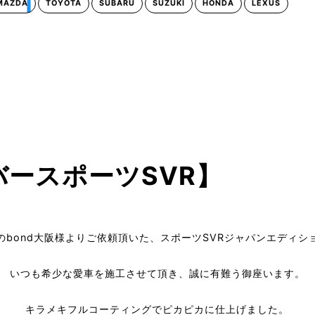
MAZDA
TOYOTA
SUBARU
SUZUKI
HONDA
LEXUS
ースポーツSVR】
のbond大阪様よりご依頼頂いた、スポーツSVRジャパンエディシ
いつも希少な愛車を施工させて頂き、誠に有難う御座います。
キラメキフルコーティングでピカピカに仕上げました。