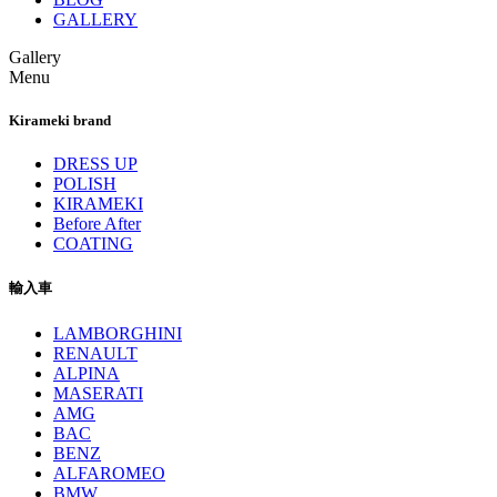
GALLERY
Gallery
Menu
Kirameki brand
DRESS UP
POLISH
KIRAMEKI
Before After
COATING
輸入車
LAMBORGHINI
RENAULT
ALPINA
MASERATI
AMG
BAC
BENZ
ALFAROMEO
BMW