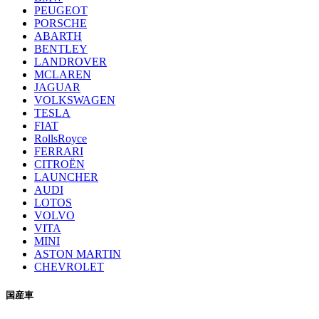
PEUGEOT
PORSCHE
ABARTH
BENTLEY
LANDROVER
MCLAREN
JAGUAR
VOLKSWAGEN
TESLA
FIAT
RollsRoyce
FERRARI
CITROËN
LAUNCHER
AUDI
LOTOS
VOLVO
VITA
MINI
ASTON MARTIN
CHEVROLET
国産車