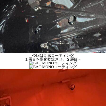
今回は２層コーティング
１層目を硬化乾燥させ、２層目へ