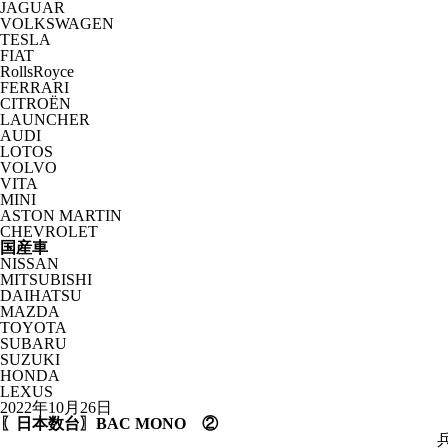
JAGUAR
VOLKSWAGEN
TESLA
FIAT
RollsRoyce
FERRARI
CITROËN
LAUNCHER
AUDI
LOTOS
VOLVO
VITA
MINI
ASTON MARTIN
CHEVROLET
国産車
NISSAN
MITSUBISHI
DAIHATSU
MAZDA
TOYOTA
SUBARU
SUZUKI
HONDA
LEXUS
2022年10月26日
〖日本数台〗BAC MONO ②