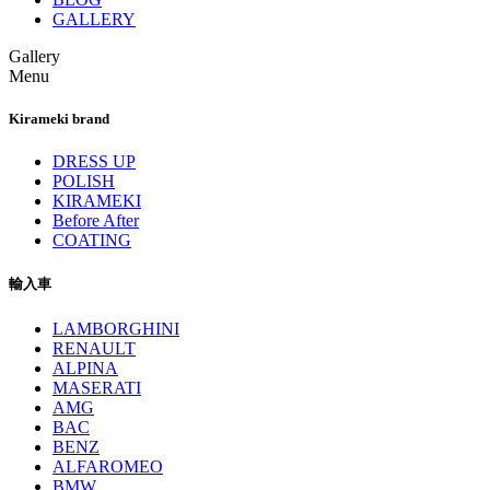
GALLERY
Gallery
Menu
Kirameki brand
DRESS UP
POLISH
KIRAMEKI
Before After
COATING
輸入車
LAMBORGHINI
RENAULT
ALPINA
MASERATI
AMG
BAC
BENZ
ALFAROMEO
BMW