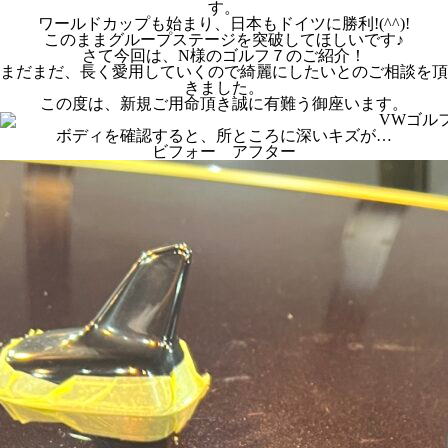
す。
ワールドカップも始まり、日本もドイツに勝利!(^^)!
このままグループステージを突破してほしいです♪
さて今回は、N様のゴルフ７のご紹介！
まだまだ、長く愛用していくので綺麗にしたいとのご相談を頂
きました。
この度は、新規ご用命頂き誠に有難う御座います。
ボディを確認すると、所ところに深いキズが…
ビフォー アフター