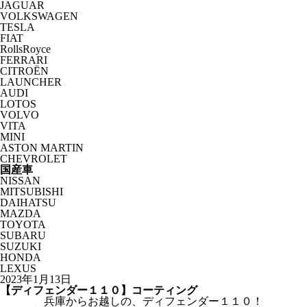
JAGUAR
VOLKSWAGEN
TESLA
FIAT
RollsRoyce
FERRARI
CITROËN
LAUNCHER
AUDI
LOTOS
VOLVO
VITA
MINI
ASTON MARTIN
CHEVROLET
国産車
NISSAN
MITSUBISHI
DAIHATSU
MAZDA
TOYOTA
SUBARU
SUZUKI
HONDA
LEXUS
2023年1月13日
【ディフェンダー１１０】コーティング
兵庫からお越しの、ディフェンダー１１０！