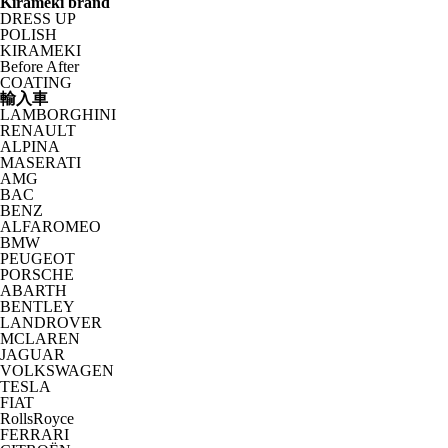
Kirameki brand
DRESS UP
POLISH
KIRAMEKI
Before After
COATING
輸入車
LAMBORGHINI
RENAULT
ALPINA
MASERATI
AMG
BAC
BENZ
ALFAROMEO
BMW
PEUGEOT
PORSCHE
ABARTH
BENTLEY
LANDROVER
MCLAREN
JAGUAR
VOLKSWAGEN
TESLA
FIAT
RollsRoyce
FERRARI