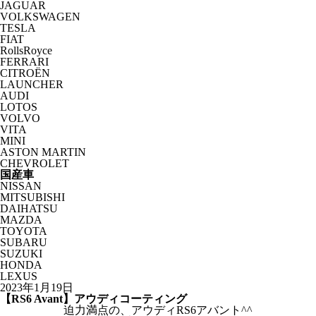
JAGUAR
VOLKSWAGEN
TESLA
FIAT
RollsRoyce
FERRARI
CITROËN
LAUNCHER
AUDI
LOTOS
VOLVO
VITA
MINI
ASTON MARTIN
CHEVROLET
国産車
NISSAN
MITSUBISHI
DAIHATSU
MAZDA
TOYOTA
SUBARU
SUZUKI
HONDA
LEXUS
2023年1月19日
【RS6 Avant】アウディコーティング
迫力満点の、アウディRS6アバント^^