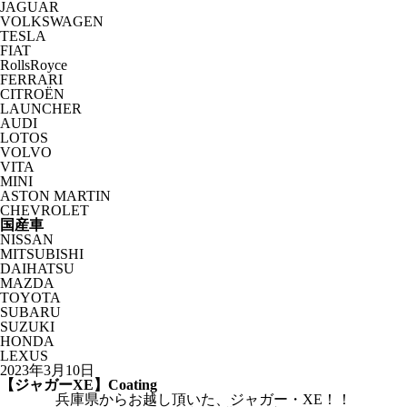
JAGUAR
VOLKSWAGEN
TESLA
FIAT
RollsRoyce
FERRARI
CITROËN
LAUNCHER
AUDI
LOTOS
VOLVO
VITA
MINI
ASTON MARTIN
CHEVROLET
国産車
NISSAN
MITSUBISHI
DAIHATSU
MAZDA
TOYOTA
SUBARU
SUZUKI
HONDA
LEXUS
2023年3月10日
【ジャガーXE】Coating
兵庫県からお越し頂いた、ジャガー・XE！！